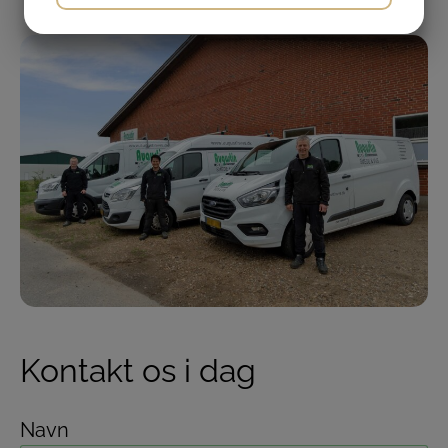
JA
NEJ
JA
NEJ
MARKETING
STATISTIK
Kontakt os i dag
Navn