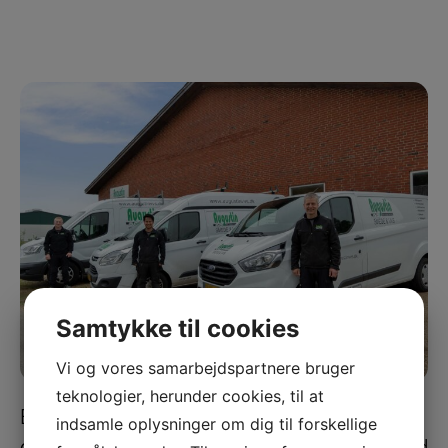
Samtykke til cookies
Vi og vores samarbejdspartnere bruger
teknologier, herunder cookies, til at
Efter hovedeftersynet får du en
indsamle oplysninger om dig til forskellige
gasservicerapport, som dokumenterer hvad