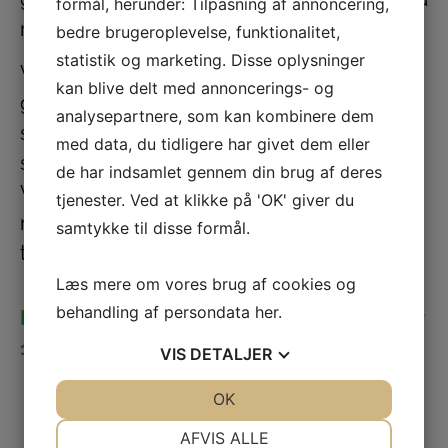
formål, herunder: Tilpasning af annoncering,
montøren har udført på dit gasfyr.
bedre brugeroplevelse, funktionalitet,
statistik og marketing. Disse oplysninger
Vi har mange års erfaring i gaskedler. Det
kan blive delt med annoncerings- og
giver dig en sikkerhed for veludført arbejde,
analysepartnere, som kan kombinere dem
så du kan føle dig tryg med dit gasfyr, og
med data, du tidligere har givet dem eller
samtidigt holde omkostningerne helt nede.
de har indsamlet gennem din brug af deres
Vi hjælper dig uanset om du skal have
tjenester. Ved at klikke på 'OK' giver du
monteret et nyt gasfyr eller dit nuværende
samtykke til disse formål.
trænger til service.
Læs mere om vores brug af cookies og
behandling af persondata
her
.
Prisen for et hovedeftersyn af dit gasfyr er
1.620 kr. inkl. moms
VIS
DETALJER
JA
NEJ
OK
JA
NEJ
NØDVENDIGE
PRÆFERENCER
AFVIS ALLE