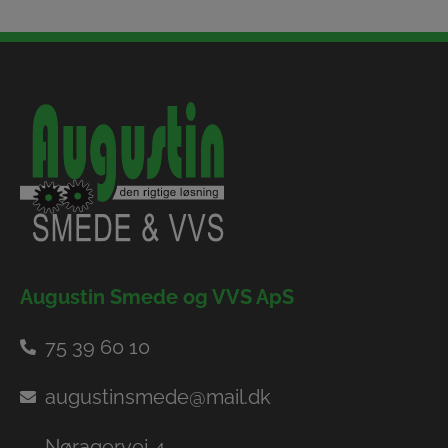
Augustin Smede og VVS ApS
75 39 60 10
augustinsmede@mail.dk
Nøragervej 4,